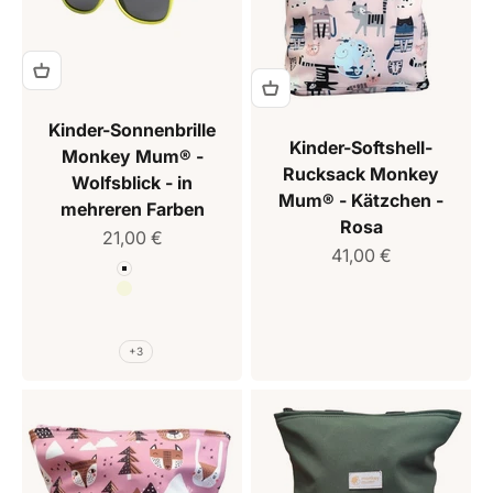
Kinder-Sonnenbrille
Kinder-Softshell-
Monkey Mum® -
Rucksack Monkey
Wolfsblick - in
Mum® - Kätzchen -
mehreren Farben
Rosa
Verkaufspreis
21,00 €
Verkaufspreis
41,00 €
Farbe
Weiß
Beige
Braun
Rosa
+3