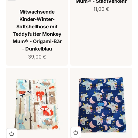
Mum® - Stadtverkehr
Verkaufspreis
11,00 €
Mitwachsende
Kinder-Winter-
Softshellhose mit
Teddyfutter Monkey
Mum® - Origami-Bär
- Dunkelblau
Verkaufspreis
39,00 €