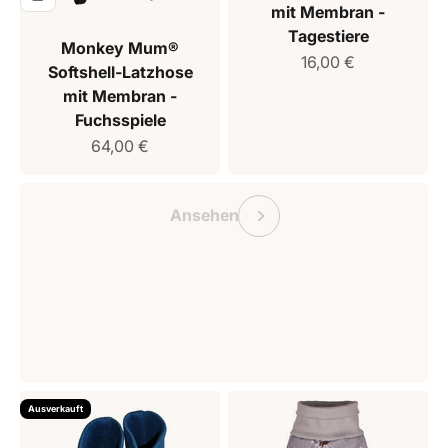
mit Membran -
Tagestiere
Monkey Mum®
Verkaufspreis
16,00 €
Softshell-Latzhose
mit Membran -
Fuchsspiele
Verkaufspreis
64,00 €
Geschenkgutschein Monkey Mum
Vorherige
Ansehen
Ausverkauft