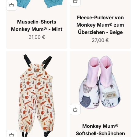
Fleece-Pullover von
Musselin-Shorts
Monkey Mum® zum
Monkey Mum® - Mint
Überziehen - Beige
Verkaufspreis
21,00 €
Verkaufspreis
27,00 €
Monkey Mum®
Softshell-Schühchen