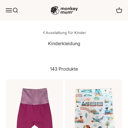
Zum Inhalt springen
Monkey Mum
Angebot
Suchen
Ware
Ausstattung für Kinder
143 Produkte