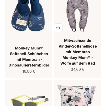
Mitwachsende
Kinder-Softshellhose
Monkey Mum®
mit Membran
Softshell-Schühchen
Monkey Mum® -
mit Membran -
Wölfe auf dem Rad
Dinosauriersternbilder
Verkaufspreis
34,00 €
Verkaufspreis
16,00 €