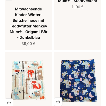
Mum® - Stadtverkehr
Verkaufspreis
11,00 €
Mitwachsende
Kinder-Winter-
Softshellhose mit
Teddyfutter Monkey
Mum® - Origami-Bär
- Dunkelblau
Verkaufspreis
39,00 €