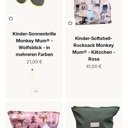
Kinder-Sonnenbrille
Kinder-Softshell-
Monkey Mum® -
Rucksack Monkey
Wolfsblick - in
Mum® - Kätzchen -
mehreren Farben
Rosa
Verkaufspreis
21,00 €
Verkaufspreis
41,00 €
Farbe
Weiß
Beige
Braun
Rosa
+3