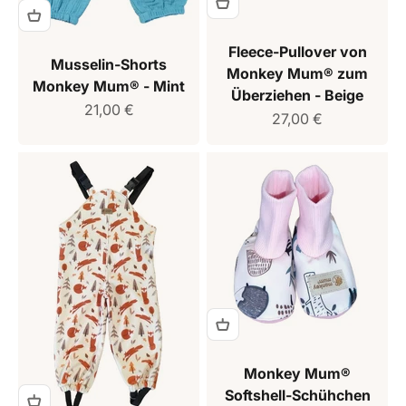
Fleece-Pullover von
Musselin-Shorts
Monkey Mum® zum
Monkey Mum® - Mint
Überziehen - Beige
Verkaufspreis
21,00 €
Verkaufspreis
27,00 €
Monkey Mum®
Softshell-Schühchen