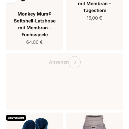
mit Membran -
Tagestiere
Monkey Mum®
Verkaufspreis
16,00 €
Softshell-Latzhose
mit Membran -
Fuchsspiele
Verkaufspreis
64,00 €
Geschenkgutschein Monkey Mum
Vorherige
Ansehen
Ausverkauft