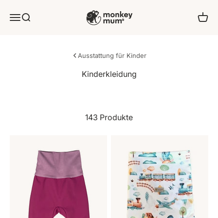
Zum Inhalt springen
Monkey Mum
Angebot
Suchen
Ware
Ausstattung für Kinder
143 Produkte