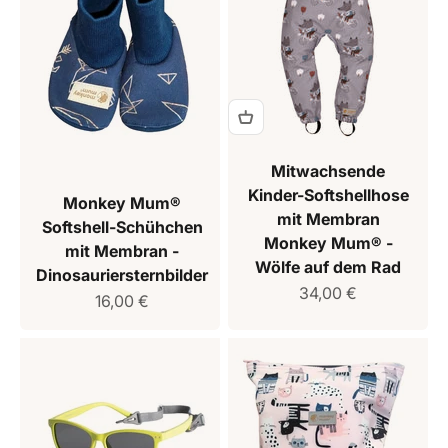
Mitwachsende
Kinder-Softshellhose
Monkey Mum®
mit Membran
Softshell-Schühchen
Monkey Mum® -
mit Membran -
Wölfe auf dem Rad
Dinosauriersternbilder
Verkaufspreis
34,00 €
Verkaufspreis
16,00 €