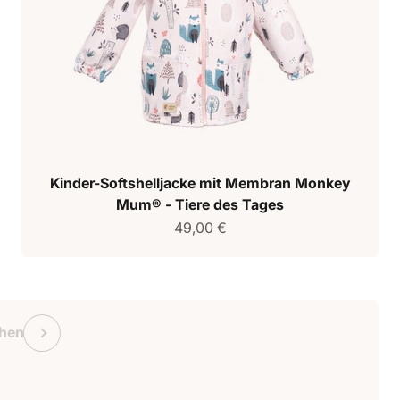
Kinder-Softshelljacke mit Membran Monkey
Mum® - Tiere des Tages
Verkaufspreis
49,00 €
chein Monkey Mum
Vorherige
hen