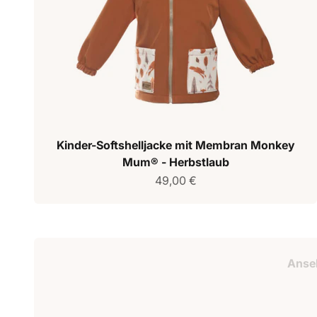
Kinder-Softshelljacke mit Membran Monkey
Mum® - Herbstlaub
Verkaufspreis
49,00 €
Geschenkguts
Anse