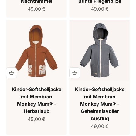
Nachthimmel
Bunte Fliegenpilze
Verkaufspreis
Verkaufspreis
49,00 €
49,00 €
Kinder-Softshelljacke
Kinder-Softshelljacke
mit Membran
mit Membran
Monkey Mum® -
Monkey Mum® -
Herbstlaub
Geheimnisvoller
Ausflug
Verkaufspreis
49,00 €
Verkaufspreis
49,00 €