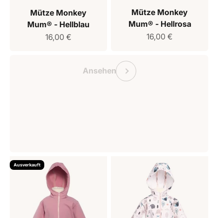
Mütze Monkey
Mütze Monkey
Mum® - Hellrosa
Mum® - Hellblau
Verkaufspreis
Verkaufspreis
16,00 €
16,00 €
Geschenkgutschein Monkey Mum
Vorherige
Ansehen
Ausverkauft