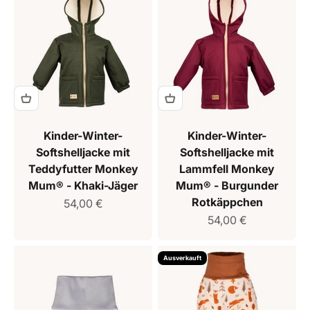
Kinder-Winter-
Kinder-Winter-
Softshelljacke mit
Softshelljacke mit
Teddyfutter Monkey
Lammfell Monkey
Mum® - Khaki-Jäger
Mum® - Burgunder
Rotkäppchen
Verkaufspreis
54,00 €
Verkaufspreis
54,00 €
Ausverkauft