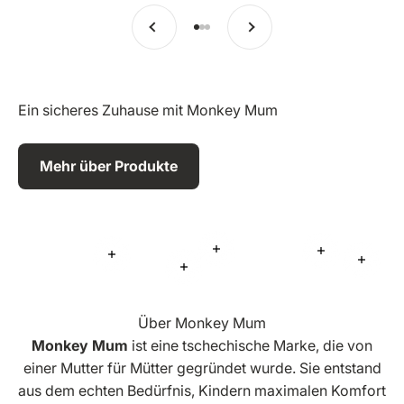
Vorherige
Weiter
Zu Eintrag 1 springen
Zu Eintrag 2 springen
Zu Eintrag 3 springen
Ein sicheres Zuhause mit Monkey Mum
Mehr über Produkte
Mehr Informationen
Mehr Inform
Mehr Informationen
Mehr 
Mehr Informationen
Über Monkey Mum
Monkey Mum
ist eine tschechische Marke, die von
einer Mutter für Mütter gegründet wurde. Sie entstand
aus dem echten Bedürfnis, Kindern maximalen Komfort