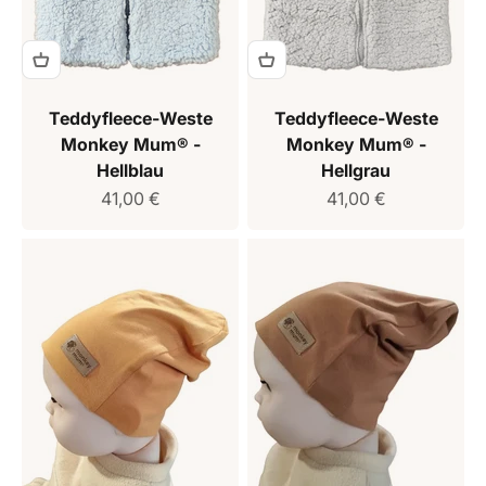
Teddyfleece-Weste
Teddyfleece-Weste
Monkey Mum® -
Monkey Mum® -
Hellblau
Hellgrau
Verkaufspreis
Verkaufspreis
41,00 €
41,00 €