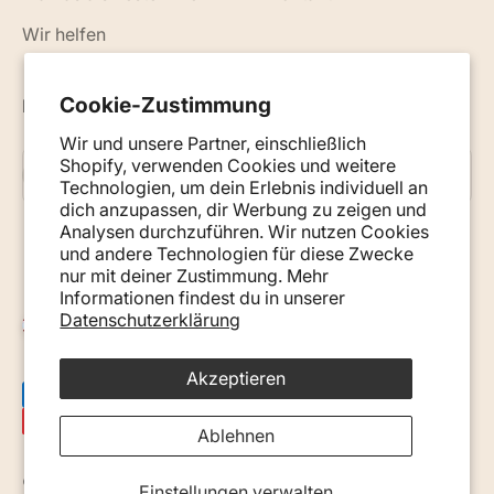
Wir helfen
Cookie-Zustimmung
Neuigkeiten, Ratschläge und Tipps per E-Mail
Wir und unsere Partner, einschließlich
Shopify, verwenden Cookies und weitere
Abonnieren
E-Mail
Technologien, um dein Erlebnis individuell an
dich anzupassen, dir Werbung zu zeigen und
Analysen durchzuführen. Wir nutzen Cookies
und andere Technologien für diese Zwecke
nur mit deiner Zustimmung. Mehr
Informationen findest du in unserer
Datenschutzerklärung
Österreich (EUR €)
Akzeptieren
Ablehnen
© 2026, Monkey Mum. · Site by
Ecommerce Pot
.
Einstellungen verwalten