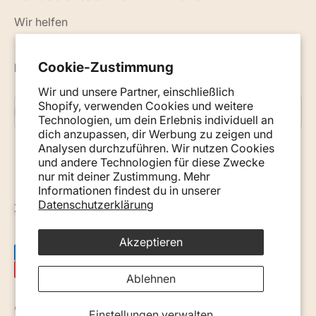
Wir helfen
Cookie-Zustimmung
Neuigkeiten, Ratschläge und Tipps per E-Mail
Wir und unsere Partner, einschließlich
Shopify, verwenden Cookies und weitere
Abonnieren
E-Mail
Technologien, um dein Erlebnis individuell an
dich anzupassen, dir Werbung zu zeigen und
Analysen durchzuführen. Wir nutzen Cookies
und andere Technologien für diese Zwecke
nur mit deiner Zustimmung. Mehr
Informationen findest du in unserer
Datenschutzerklärung
Österreich (EUR €)
Akzeptieren
Ablehnen
© 2026, Monkey Mum. · Site by
Ecommerce Pot
.
Einstellungen verwalten