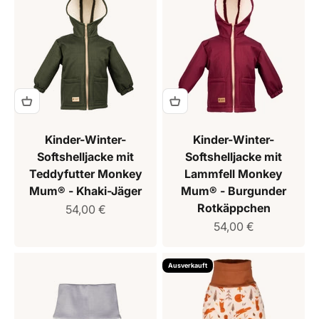
Kinder-Winter-
Kinder-Winter-
Softshelljacke mit
Softshelljacke mit
Teddyfutter Monkey
Lammfell Monkey
Mum® - Khaki-Jäger
Mum® - Burgunder
Rotkäppchen
Verkaufspreis
54,00 €
Verkaufspreis
54,00 €
Ausverkauft