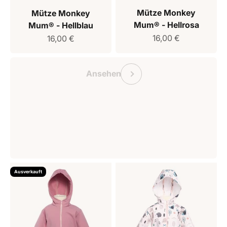
Mütze Monkey
Mütze Monkey
Mum® - Hellrosa
Mum® - Hellblau
Verkaufspreis
Verkaufspreis
16,00 €
16,00 €
Geschenkgutschein Monkey Mum
Vorherige
Ansehen
Ausverkauft