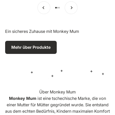
Vorherige
Weiter
Zu Eintrag 1 springen
Zu Eintrag 2 springen
Zu Eintrag 3 springen
Ein sicheres Zuhause mit Monkey Mum
Mehr über Produkte
Mehr Informationen
Mehr Inform
Mehr Informationen
Mehr 
Mehr Informationen
Über Monkey Mum
Monkey Mum
ist eine tschechische Marke, die von
einer Mutter für Mütter gegründet wurde. Sie entstand
aus dem echten Bedürfnis, Kindern maximalen Komfort