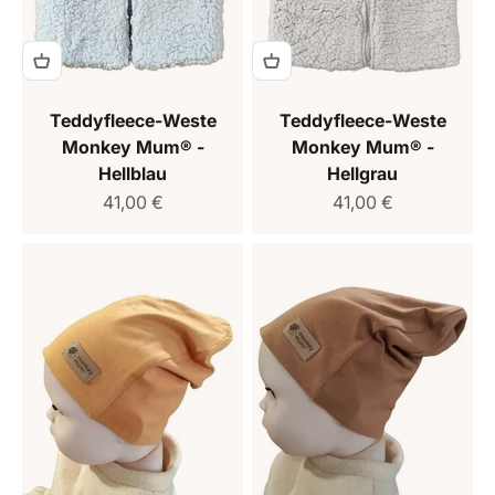
Teddyfleece-Weste
Teddyfleece-Weste
Monkey Mum® -
Monkey Mum® -
Hellblau
Hellgrau
Verkaufspreis
Verkaufspreis
41,00 €
41,00 €