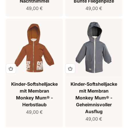
Nachthimmel
Bunte Fliegenpilze
Verkaufspreis
Verkaufspreis
49,00 €
49,00 €
Kinder-Softshelljacke
Kinder-Softshelljacke
mit Membran
mit Membran
Monkey Mum® -
Monkey Mum® -
Herbstlaub
Geheimnisvoller
Ausflug
Verkaufspreis
49,00 €
Verkaufspreis
49,00 €