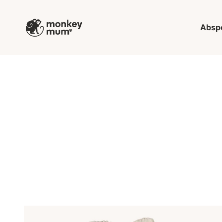
Zum Inhalt springen
Monkey Mum
Absp