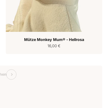
Mütze Monkey Mum® - Hellrosa
Verkaufspreis
16,00 €
chein Monkey Mum
Vorherige
hen