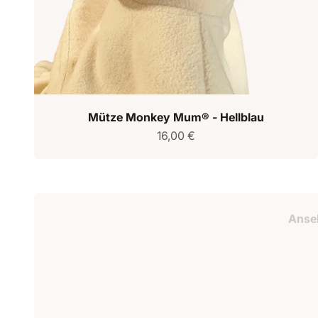
Mütze Monkey Mum® - Hellblau
Verkaufspreis
16,00 €
Geschenkguts
Anse