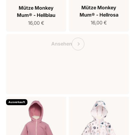
Mütze Monkey
Mütze Monkey
Mum® - Hellrosa
Mum® - Hellblau
Verkaufspreis
Verkaufspreis
16,00 €
16,00 €
Geschenkgutschein Monkey Mum
Vorherige
Ansehen
Ausverkauft