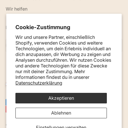
Wir helfen
Cookie-Zustimmung
Neuigkeiten, Ratschläge und Tipps per E-Mail
Wir und unsere Partner, einschließlich
Shopify, verwenden Cookies und weitere
Abonnieren
E-Mail
Technologien, um dein Erlebnis individuell an
dich anzupassen, dir Werbung zu zeigen und
Analysen durchzuführen. Wir nutzen Cookies
und andere Technologien für diese Zwecke
nur mit deiner Zustimmung. Mehr
Informationen findest du in unserer
Datenschutzerklärung
Österreich (EUR €)
Akzeptieren
Ablehnen
© 2026, Monkey Mum. · Site by
Ecommerce Pot
.
Einstellungen verwalten