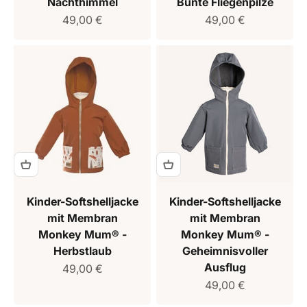
Nachthimmel
Bunte Fliegenpilze
Verkaufspreis
Verkaufspreis
49,00 €
49,00 €
Kinder-Softshelljacke
Kinder-Softshelljacke
mit Membran
mit Membran
Monkey Mum® -
Monkey Mum® -
Herbstlaub
Geheimnisvoller
Ausflug
Verkaufspreis
49,00 €
Verkaufspreis
49,00 €