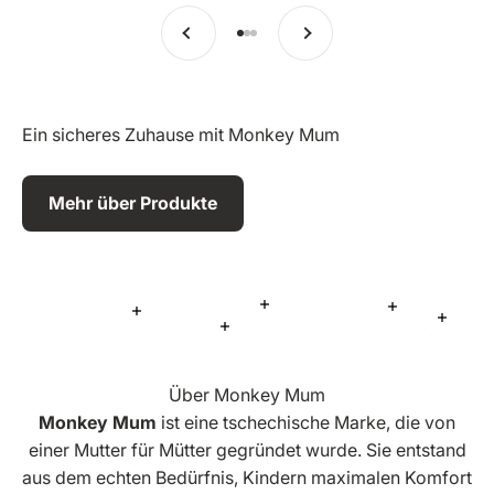
Vorherige
Weiter
Zu Eintrag 1 springen
Zu Eintrag 2 springen
Zu Eintrag 3 springen
Ein sicheres Zuhause mit Monkey Mum
Mehr über Produkte
Mehr Informationen
Mehr Inform
Mehr Informationen
Mehr 
Mehr Informationen
Über Monkey Mum
Monkey Mum
ist eine tschechische Marke, die von
einer Mutter für Mütter gegründet wurde. Sie entstand
aus dem echten Bedürfnis, Kindern maximalen Komfort