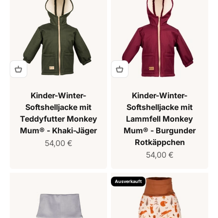
Kinder-Winter-
Kinder-Winter-
Softshelljacke mit
Softshelljacke mit
Teddyfutter Monkey
Lammfell Monkey
Mum® - Khaki-Jäger
Mum® - Burgunder
Rotkäppchen
Verkaufspreis
54,00 €
Verkaufspreis
54,00 €
Ausverkauft