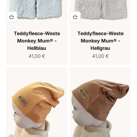
Teddyfleece-Weste
Teddyfleece-Weste
Monkey Mum® -
Monkey Mum® -
Hellblau
Hellgrau
Verkaufspreis
Verkaufspreis
41,00 €
41,00 €