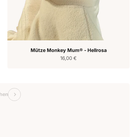
Mütze Monkey Mum® - Hellrosa
Verkaufspreis
16,00 €
chein Monkey Mum
Vorherige
hen