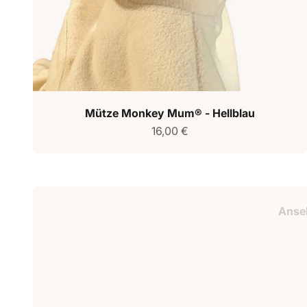
Mütze Monkey Mum® - Hellblau
Verkaufspreis
16,00 €
Geschenkguts
Anse