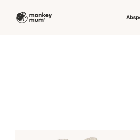
Zum Inhalt springen
Monkey Mum
Absp