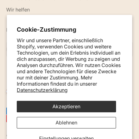
Wir helfen
Cookie-Zustimmung
Neuigkeiten, Ratschläge und Tipps per E-Mail
Wir und unsere Partner, einschließlich
Shopify, verwenden Cookies und weitere
Abonnieren
E-Mail
Technologien, um dein Erlebnis individuell an
dich anzupassen, dir Werbung zu zeigen und
Analysen durchzuführen. Wir nutzen Cookies
und andere Technologien für diese Zwecke
nur mit deiner Zustimmung. Mehr
Informationen findest du in unserer
Datenschutzerklärung
Österreich (EUR €)
Akzeptieren
Ablehnen
© 2026, Monkey Mum. · Site by
Ecommerce Pot
.
Einstellungen verwalten