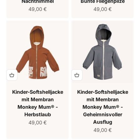
Nachthimmel
Bunte Fliegenpilze
Verkaufspreis
Verkaufspreis
49,00 €
49,00 €
Kinder-Softshelljacke
Kinder-Softshelljacke
mit Membran
mit Membran
Monkey Mum® -
Monkey Mum® -
Herbstlaub
Geheimnisvoller
Ausflug
Verkaufspreis
49,00 €
Verkaufspreis
49,00 €