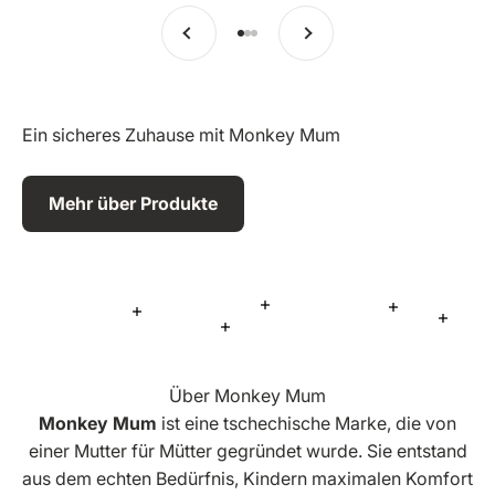
Vorherige
Weiter
Zu Eintrag 1 springen
Zu Eintrag 2 springen
Zu Eintrag 3 springen
Ein sicheres Zuhause mit Monkey Mum
Mehr über Produkte
Mehr Informationen
Mehr Inform
Mehr Informationen
Mehr 
Mehr Informationen
Über Monkey Mum
Monkey Mum
ist eine tschechische Marke, die von
einer Mutter für Mütter gegründet wurde. Sie entstand
aus dem echten Bedürfnis, Kindern maximalen Komfort