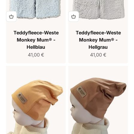
Teddyfleece-Weste
Teddyfleece-Weste
Monkey Mum® -
Monkey Mum® -
Hellblau
Hellgrau
Verkaufspreis
Verkaufspreis
41,00 €
41,00 €