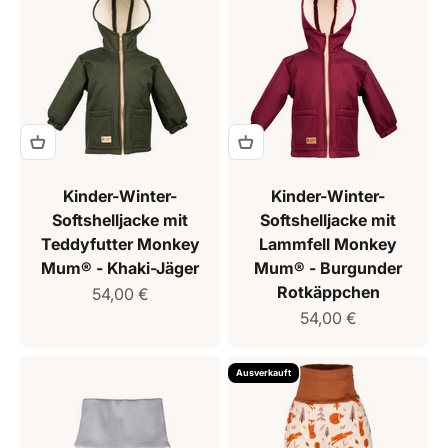
Kinder-Winter-
Kinder-Winter-
Softshelljacke mit
Softshelljacke mit
Teddyfutter Monkey
Lammfell Monkey
Mum® - Khaki-Jäger
Mum® - Burgunder
Rotkäppchen
Verkaufspreis
54,00 €
Verkaufspreis
54,00 €
Ausverkauft