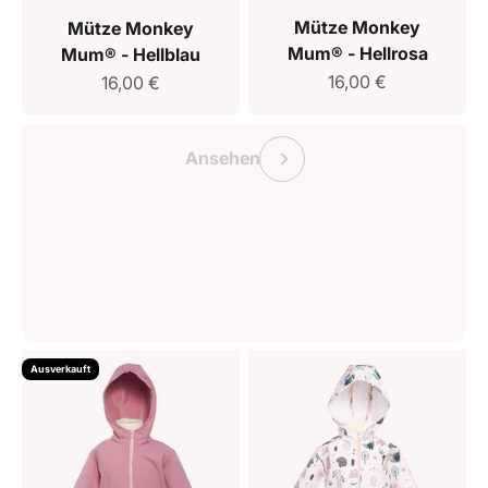
Mütze Monkey
Mütze Monkey
Mum® - Hellrosa
Mum® - Hellblau
Verkaufspreis
Verkaufspreis
16,00 €
16,00 €
Geschenkgutschein Monkey Mum
Vorherige
Ansehen
Ausverkauft