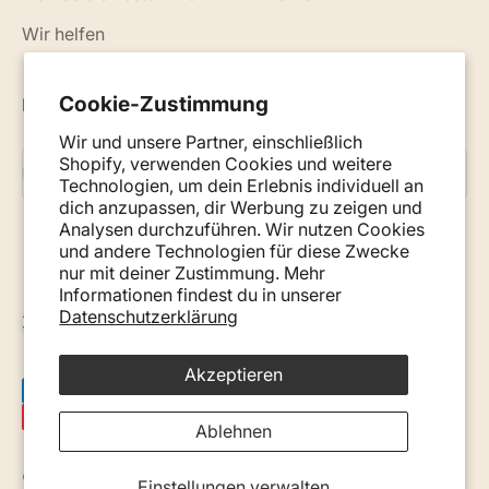
Wir helfen
Cookie-Zustimmung
Neuigkeiten, Ratschläge und Tipps per E-Mail
Wir und unsere Partner, einschließlich
Shopify, verwenden Cookies und weitere
Abonnieren
E-Mail
Technologien, um dein Erlebnis individuell an
dich anzupassen, dir Werbung zu zeigen und
Analysen durchzuführen. Wir nutzen Cookies
und andere Technologien für diese Zwecke
nur mit deiner Zustimmung. Mehr
Informationen findest du in unserer
Datenschutzerklärung
Österreich (EUR €)
Akzeptieren
Ablehnen
© 2026, Monkey Mum. · Site by
Ecommerce Pot
.
Einstellungen verwalten