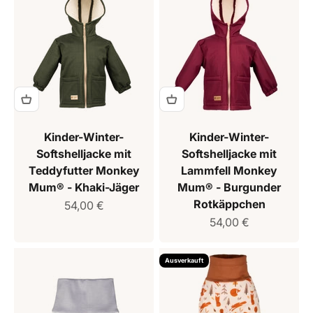
Kinder-Winter-
Kinder-Winter-
Softshelljacke mit
Softshelljacke mit
Teddyfutter Monkey
Lammfell Monkey
Mum® - Khaki-Jäger
Mum® - Burgunder
Rotkäppchen
Verkaufspreis
54,00 €
Verkaufspreis
54,00 €
Ausverkauft