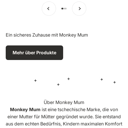
Vorherige
Weiter
Zu Eintrag 1 springen
Zu Eintrag 2 springen
Zu Eintrag 3 springen
Ein sicheres Zuhause mit Monkey Mum
Mehr über Produkte
Mehr Informationen
Mehr Inform
Mehr Informationen
Mehr 
Mehr Informationen
Über Monkey Mum
Monkey Mum
ist eine tschechische Marke, die von
einer Mutter für Mütter gegründet wurde. Sie entstand
aus dem echten Bedürfnis, Kindern maximalen Komfort