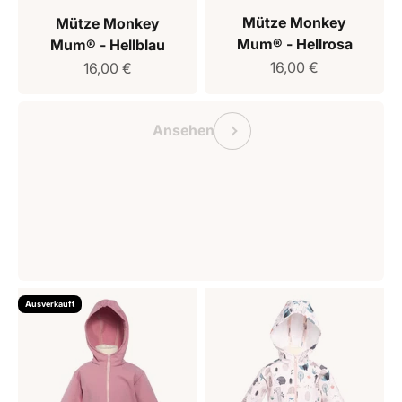
Mütze Monkey
Mütze Monkey
Mum® - Hellrosa
Mum® - Hellblau
Verkaufspreis
Verkaufspreis
16,00 €
16,00 €
Geschenkgutschein Monkey Mum
Vorherige
Ansehen
Ausverkauft