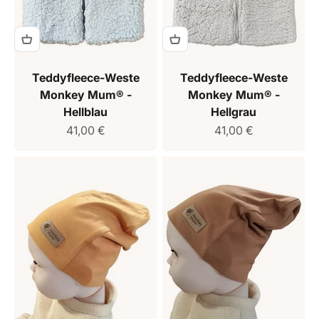
Teddyfleece-Weste
Teddyfleece-Weste
Monkey Mum® -
Monkey Mum® -
Hellblau
Hellgrau
Verkaufspreis
Verkaufspreis
41,00 €
41,00 €