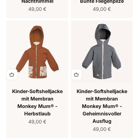
Nachthimmel
Bunte Fliegenpilze
Verkaufspreis
Verkaufspreis
49,00 €
49,00 €
Kinder-Softshelljacke
Kinder-Softshelljacke
mit Membran
mit Membran
Monkey Mum® -
Monkey Mum® -
Herbstlaub
Geheimnisvoller
Ausflug
Verkaufspreis
49,00 €
Verkaufspreis
49,00 €