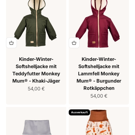
Kinder-Winter-
Kinder-Winter-
Softshelljacke mit
Softshelljacke mit
Teddyfutter Monkey
Lammfell Monkey
Mum® - Khaki-Jäger
Mum® - Burgunder
Rotkäppchen
Verkaufspreis
54,00 €
Verkaufspreis
54,00 €
Ausverkauft