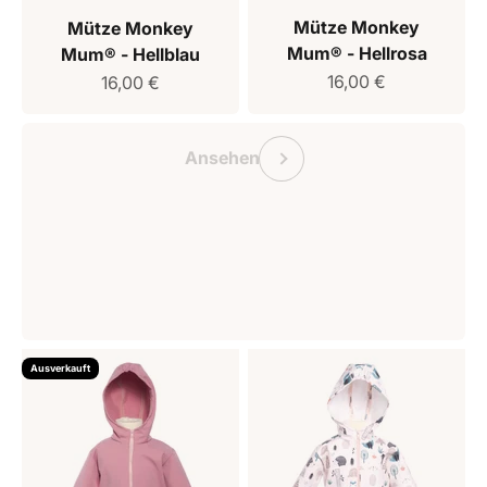
Mütze Monkey
Mütze Monkey
Mum® - Hellrosa
Mum® - Hellblau
Verkaufspreis
Verkaufspreis
16,00 €
16,00 €
Geschenkgutschein Monkey Mum
Vorherige
Ansehen
Ausverkauft