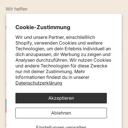
Wir helfen
Cookie-Zustimmung
Neuigkeiten, Ratschläge und Tipps per E-Mail
Wir und unsere Partner, einschließlich
Shopify, verwenden Cookies und weitere
Abonnieren
E-Mail
Technologien, um dein Erlebnis individuell an
dich anzupassen, dir Werbung zu zeigen und
Analysen durchzuführen. Wir nutzen Cookies
und andere Technologien für diese Zwecke
nur mit deiner Zustimmung. Mehr
Informationen findest du in unserer
Datenschutzerklärung
Österreich (EUR €)
Akzeptieren
Ablehnen
© 2026, Monkey Mum. · Site by
Ecommerce Pot
.
Einstellungen verwalten