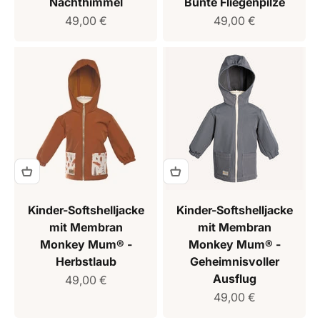
Nachthimmel
Bunte Fliegenpilze
Verkaufspreis
Verkaufspreis
49,00 €
49,00 €
Kinder-Softshelljacke
Kinder-Softshelljacke
mit Membran
mit Membran
Monkey Mum® -
Monkey Mum® -
Herbstlaub
Geheimnisvoller
Ausflug
Verkaufspreis
49,00 €
Verkaufspreis
49,00 €