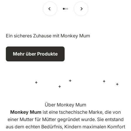
Vorherige
Weiter
Zu Eintrag 1 springen
Zu Eintrag 2 springen
Zu Eintrag 3 springen
Ein sicheres Zuhause mit Monkey Mum
Mehr über Produkte
Mehr Informationen
Mehr Inform
Mehr Informationen
Mehr 
Mehr Informationen
Über Monkey Mum
Monkey Mum
ist eine tschechische Marke, die von
einer Mutter für Mütter gegründet wurde. Sie entstand
aus dem echten Bedürfnis, Kindern maximalen Komfort