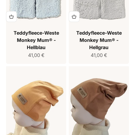
Teddyfleece-Weste
Teddyfleece-Weste
Monkey Mum® -
Monkey Mum® -
Hellblau
Hellgrau
Verkaufspreis
Verkaufspreis
41,00 €
41,00 €