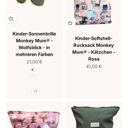
Kinder-Sonnenbrille
Kinder-Softshell-
Monkey Mum® -
Rucksack Monkey
Wolfsblick - in
Mum® - Kätzchen -
mehreren Farben
Rosa
Verkaufspreis
21,00 €
Verkaufspreis
41,00 €
Farbe
Weiß
Beige
Braun
Rosa
+3