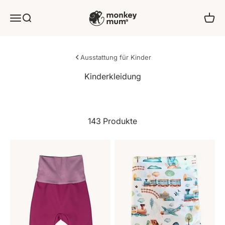
Zum Inhalt springen
Monkey Mum
Angebot
Suchen
Ware
Ausstattung für Kinder
143 Produkte