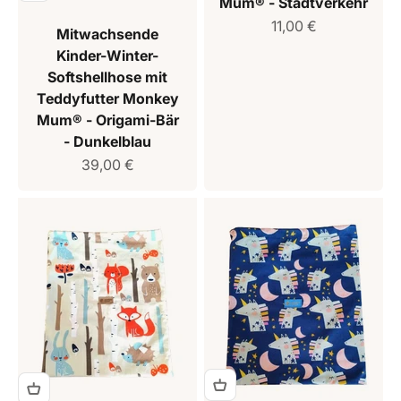
Mum® - Stadtverkehr
Verkaufspreis
11,00 €
Mitwachsende
Kinder-Winter-
Softshellhose mit
Teddyfutter Monkey
Mum® - Origami-Bär
- Dunkelblau
Verkaufspreis
39,00 €