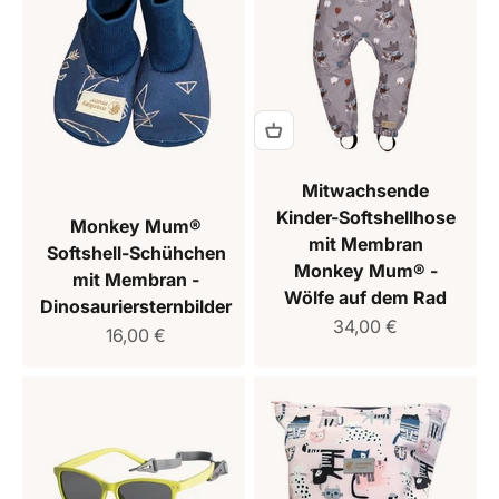
Mitwachsende
Kinder-Softshellhose
Monkey Mum®
mit Membran
Softshell-Schühchen
Monkey Mum® -
mit Membran -
Wölfe auf dem Rad
Dinosauriersternbilder
Verkaufspreis
34,00 €
Verkaufspreis
16,00 €