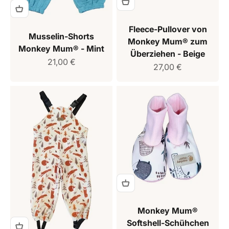
Fleece-Pullover von
Musselin-Shorts
Monkey Mum® zum
Monkey Mum® - Mint
Überziehen - Beige
Verkaufspreis
21,00 €
Verkaufspreis
27,00 €
Monkey Mum®
Softshell-Schühchen