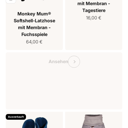
mit Membran -
Tagestiere
Monkey Mum®
Verkaufspreis
16,00 €
Softshell-Latzhose
mit Membran -
Fuchsspiele
Verkaufspreis
64,00 €
Geschenkgutschein Monkey Mum
Vorherige
Ansehen
Ausverkauft