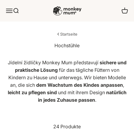
Zum Inhalt springen
Monkey Mum
Angebot
Suchen
Ware
Startseite
Jídelní židličky Monkey Mum představují
sichere und
praktische Lösung
für das tägliche Füttern von
Kindern zu Hause und unterwegs. Wir bieten Modelle
an, die sich
dem Wachstum des Kindes anpassen
,
leicht zu pflegen sind
und mit ihrem Design
natürlich
in jedes Zuhause passen
.
24 Produkte