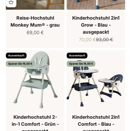
Reise-Hochstuhl
Kinderhochstuhl 2in1
Monkey Mum® - grau
Grow - Blau -
ausgepackt
Verkaufspreis
69,00 €
Verkaufspreis
Regulärer Preis
70,00 €
93,00 €
Ausverkauft
Ausverkauft
Sparen Sie 16,00 €
Sparen Sie 16,00 €
Kinderhochstuhl 2-
Kinderhochstuhl 2in1
in-1 Comfort - Grün -
Comfort - Blau -