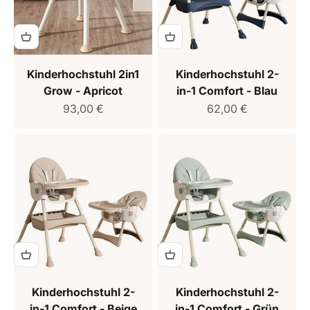
Kinderhochstuhl 2in1
Kinderhochstuhl 2-
Grow - Apricot
in-1 Comfort - Blau
Verkaufspreis
Verkaufspreis
93,00 €
62,00 €
Kinderhochstuhl 2-
Kinderhochstuhl 2-
in-1 Comfort - Beige
in-1 Comfort - Grün