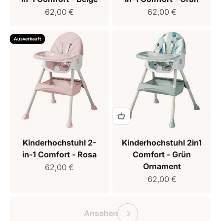
Verkaufspreis
Verkaufspreis
62,00 €
62,00 €
Ausverkauft
Kinderhochstuhl 2-
Kinderhochstuhl 2in1
in-1 Comfort - Rosa
Comfort - Grün
Ornament
Verkaufspreis
62,00 €
Verkaufspreis
62,00 €
Geschenkgutschein Monkey Mum
Vorherige
Ansehen