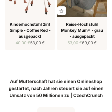
Kinderhochstuhl 2in1
Reise-Hochstuhl
Simple - Coffee Red -
Monkey Mum® - grau
ausgepackt
- ausgepackt
Verkaufspreis
Regulärer Preis
Verkaufspreis
Regulärer Preis
40,00 €
53,00 €
53,00 €
69,00 €
Auf Mutterschaft hat sie einen Onlineshop
gestartet, nach Jahren steuert sie auf einen
Umsatz von 50 Millionen zu | CzechCrunch