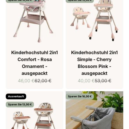
Kinderhochstuhl 2in1
Kinderhochstuhl 2in1
Comfort - Rosa
Simple - Cherry
Ornament -
Blossom Pink -
ausgepackt
ausgepackt
Verkaufspreis
Regulärer Preis
Verkaufspreis
Regulärer Preis
46,00 €
62,00 €
40,00 €
53,00 €
Ausverkauft
Sparen Sie 16,00 €
Sparen Sie 13,00 €