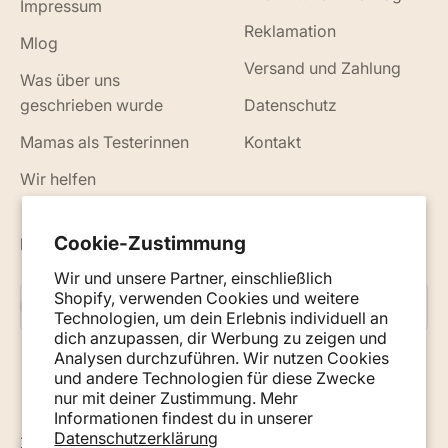
Impressum
Reklamation
Mlog
Versand und Zahlung
Was über uns
geschrieben wurde
Datenschutz
Mamas als Testerinnen
Kontakt
Wir helfen
Cookie-Zustimmung
Neuigkeiten, Ratschläge und Tipps per E-Mail
Wir und unsere Partner, einschließlich
Shopify, verwenden Cookies und weitere
Abonnieren
E-Mail
Technologien, um dein Erlebnis individuell an
dich anzupassen, dir Werbung zu zeigen und
Analysen durchzuführen. Wir nutzen Cookies
und andere Technologien für diese Zwecke
nur mit deiner Zustimmung. Mehr
Informationen findest du in unserer
Datenschutzerklärung
Österreich (EUR €)