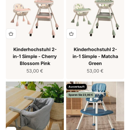
Kinderhochstuhl 2-
Kinderhochstuhl 2-
in-1 Simple - Cherry
in-1 Simple - Matcha
Blossom Pink
Green
Verkaufspreis
Verkaufspreis
53,00 €
53,00 €
Ausverkauft
Sparen Sie 23,00 €