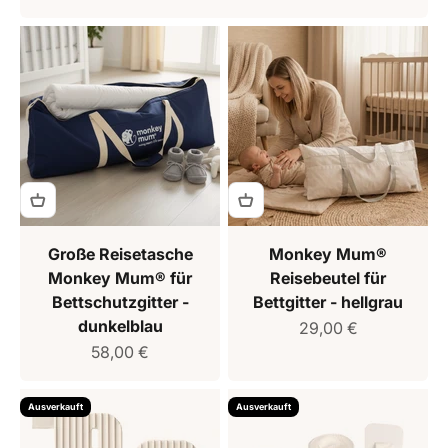
Große Reisetasche
Monkey Mum®
Monkey Mum® für
Reisebeutel für
Bettschutzgitter -
Bettgitter - hellgrau
dunkelblau
Verkaufspreis
29,00 €
Verkaufspreis
58,00 €
Ausverkauft
Ausverkauft