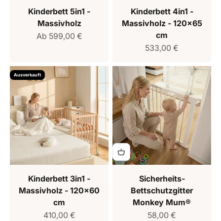
Kinderbett 5in1 -
Kinderbett 4in1 -
Massivholz
Massivholz - 120x65
cm
Verkaufspreis
Ab 599,00 €
Verkaufspreis
533,00 €
Ausverkauft
Kinderbett 3in1 -
Sicherheits-
Massivholz - 120x60
Bettschutzgitter
cm
Monkey Mum®
Verkaufspreis
Verkaufspreis
410,00 €
58,00 €