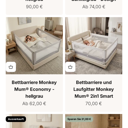
Verkaufspreis
Verkaufspreis
90,00 €
Ab 74,00 €
Bettbarriere Monkey
Bettbarriere und
Mum® Economy -
Laufgitter Monkey
hellgrau
Mum® 2in1 Smart
Verkaufspreis
Verkaufspreis
Ab 62,00 €
70,00 €
Ausverkauft
Sparen Sie 31,00 €