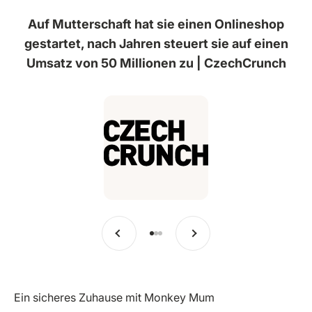
Auf Mutterschaft hat sie einen Onlineshop
gestartet, nach Jahren steuert sie auf einen
Umsatz von 50 Millionen zu | CzechCrunch
Vorherige
Weiter
Zu Eintrag 1 springen
Zu Eintrag 2 springen
Zu Eintrag 3 springen
Ein sicheres Zuhause mit Monkey Mum