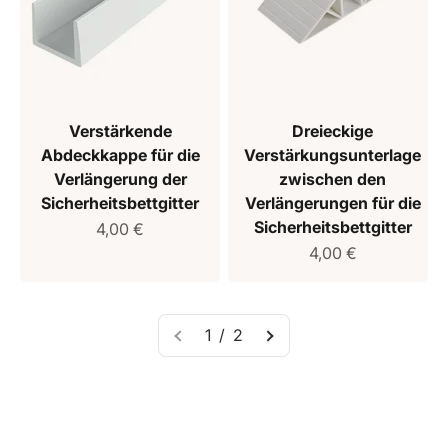
Verstärkende
Dreieckige
Abdeckkappe für die
Verstärkungsunterlage
Verlängerung der
zwischen den
Sicherheitsbettgitter
Verlängerungen für die
Sicherheitsbettgitter
Verkaufspreis
4,00 €
Verkaufspreis
4,00 €
1 / 2