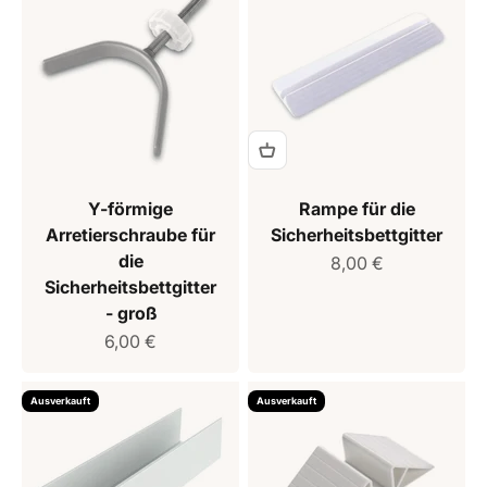
Y-förmige
Rampe für die
Arretierschraube für
Sicherheitsbettgitter
die
Verkaufspreis
8,00 €
Sicherheitsbettgitter
- groß
Verkaufspreis
6,00 €
Ausverkauft
Ausverkauft