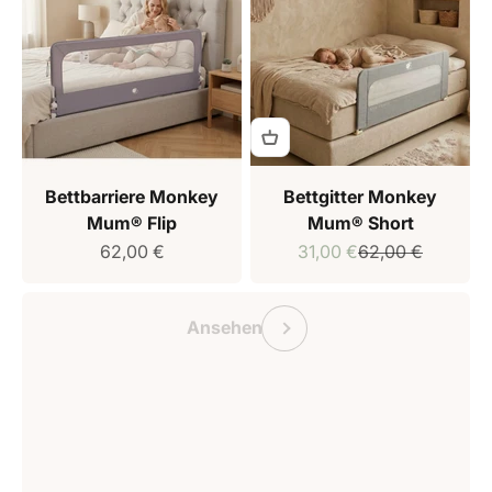
Bettbarriere Monkey
Bettgitter Monkey
Mum® Flip
Mum® Short
Verkaufspreis
Verkaufspreis
Regulärer Preis
62,00 €
31,00 €
62,00 €
Geschenkgutschein Monkey Mum
Vorherige
Ansehen