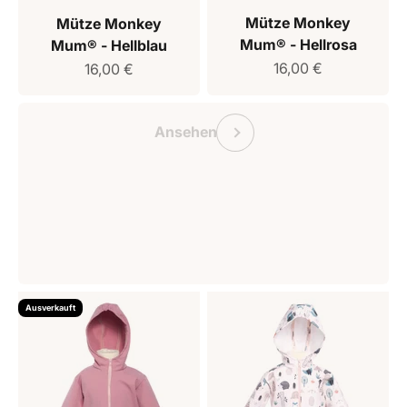
Mütze Monkey
Mütze Monkey
Mum® - Hellrosa
Mum® - Hellblau
Verkaufspreis
Verkaufspreis
16,00 €
16,00 €
Geschenkgutschein Monkey Mum
Vorherige
Ansehen
Ausverkauft