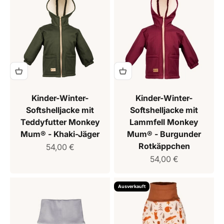
Kinder-Winter-
Kinder-Winter-
Softshelljacke mit
Softshelljacke mit
Teddyfutter Monkey
Lammfell Monkey
Mum® - Khaki-Jäger
Mum® - Burgunder
Rotkäppchen
Verkaufspreis
54,00 €
Verkaufspreis
54,00 €
Ausverkauft