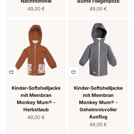
Nachthimmel
Bunte Fliegenpilze
Verkaufspreis
Verkaufspreis
49,00 €
49,00 €
Kinder-Softshelljacke
Kinder-Softshelljacke
mit Membran
mit Membran
Monkey Mum® -
Monkey Mum® -
Herbstlaub
Geheimnisvoller
Ausflug
Verkaufspreis
49,00 €
Verkaufspreis
49,00 €