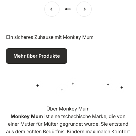
Vorherige
Weiter
Zu Eintrag 1 springen
Zu Eintrag 2 springen
Zu Eintrag 3 springen
Ein sicheres Zuhause mit Monkey Mum
Mehr über Produkte
Mehr Informationen
Mehr Inform
Mehr Informationen
Mehr 
Mehr Informationen
Über Monkey Mum
Monkey Mum
ist eine tschechische Marke, die von
einer Mutter für Mütter gegründet wurde. Sie entstand
aus dem echten Bedürfnis, Kindern maximalen Komfort