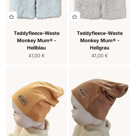
Teddyfleece-Weste
Teddyfleece-Weste
Monkey Mum® -
Monkey Mum® -
Hellblau
Hellgrau
Verkaufspreis
Verkaufspreis
41,00 €
41,00 €