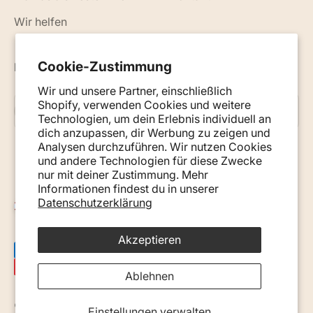
Wir helfen
Cookie-Zustimmung
Neuigkeiten, Ratschläge und Tipps per E-Mail
Wir und unsere Partner, einschließlich
Shopify, verwenden Cookies und weitere
Abonnieren
E-Mail
Technologien, um dein Erlebnis individuell an
dich anzupassen, dir Werbung zu zeigen und
Analysen durchzuführen. Wir nutzen Cookies
und andere Technologien für diese Zwecke
nur mit deiner Zustimmung. Mehr
Informationen findest du in unserer
Datenschutzerklärung
Österreich (EUR €)
Akzeptieren
Ablehnen
© 2026, Monkey Mum. · Site by
Ecommerce Pot
.
Einstellungen verwalten