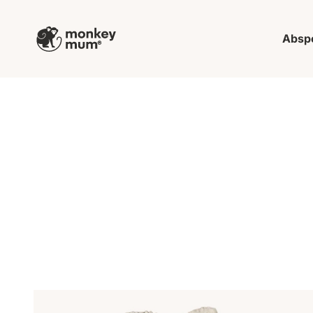
Zum Inhalt springen
Monkey Mum
Absp