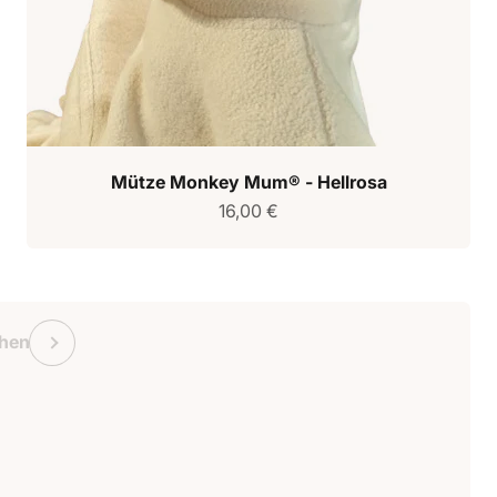
Mütze Monkey Mum® - Hellrosa
Verkaufspreis
16,00 €
chein Monkey Mum
Vorherige
hen