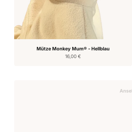
Mütze Monkey Mum® - Hellblau
Verkaufspreis
16,00 €
Geschenkguts
Anse