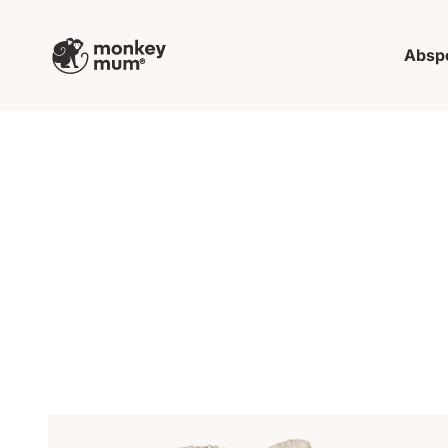
Zum Inhalt springen
Monkey Mum
Absp