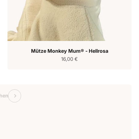
Mütze Monkey Mum® - Hellrosa
Verkaufspreis
16,00 €
chein Monkey Mum
Vorherige
hen