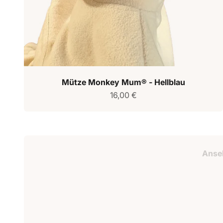
Mütze Monkey Mum® - Hellblau
Verkaufspreis
16,00 €
Geschenkguts
Anse