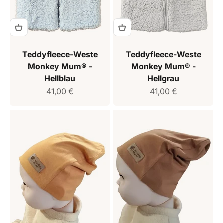
Teddyfleece-Weste
Teddyfleece-Weste
Monkey Mum® -
Monkey Mum® -
Hellblau
Hellgrau
Verkaufspreis
Verkaufspreis
41,00 €
41,00 €