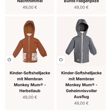
Nachthimmel
Bunte Fliegenpilze
Verkaufspreis
Verkaufspreis
49,00 €
49,00 €
Kinder-Softshelljacke
Kinder-Softshelljacke
mit Membran
mit Membran
Monkey Mum® -
Monkey Mum® -
Herbstlaub
Geheimnisvoller
Ausflug
Verkaufspreis
49,00 €
Verkaufspreis
49,00 €