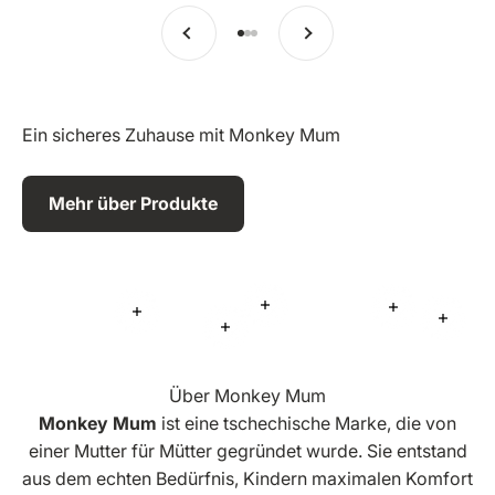
Vorherige
Weiter
Zu Eintrag 1 springen
Zu Eintrag 2 springen
Zu Eintrag 3 springen
Ein sicheres Zuhause mit Monkey Mum
Mehr über Produkte
Mehr Informationen
Mehr Inform
Mehr Informationen
Mehr 
Mehr Informationen
Über Monkey Mum
Monkey Mum
ist eine tschechische Marke, die von
einer Mutter für Mütter gegründet wurde. Sie entstand
aus dem echten Bedürfnis, Kindern maximalen Komfort