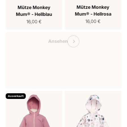
Mütze Monkey
Mütze Monkey
Mum® - Hellrosa
Mum® - Hellblau
Verkaufspreis
Verkaufspreis
16,00 €
16,00 €
Geschenkgutschein Monkey Mum
Vorherige
Ansehen
Ausverkauft