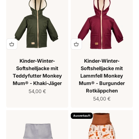
Kinder-Winter-
Kinder-Winter-
Softshelljacke mit
Softshelljacke mit
Teddyfutter Monkey
Lammfell Monkey
Mum® - Khaki-Jäger
Mum® - Burgunder
Rotkäppchen
Verkaufspreis
54,00 €
Verkaufspreis
54,00 €
Ausverkauft