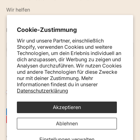
Wir helfen
Cookie-Zustimmung
Neuigkeiten, Ratschläge und Tipps per E-Mail
Wir und unsere Partner, einschließlich
Shopify, verwenden Cookies und weitere
Abonnieren
E-Mail
Technologien, um dein Erlebnis individuell an
dich anzupassen, dir Werbung zu zeigen und
Analysen durchzuführen. Wir nutzen Cookies
und andere Technologien für diese Zwecke
nur mit deiner Zustimmung. Mehr
Informationen findest du in unserer
Datenschutzerklärung
Österreich (EUR €)
Akzeptieren
Ablehnen
© 2026, Monkey Mum. · Site by
Ecommerce Pot
.
Einstellungen verwalten