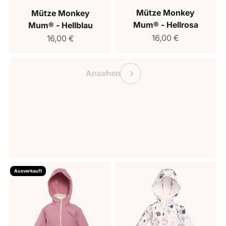
Mütze Monkey
Mütze Monkey
Mum® - Hellrosa
Mum® - Hellblau
Verkaufspreis
Verkaufspreis
16,00 €
16,00 €
Geschenkgutschein Monkey Mum
Vorherige
Ansehen
Ausverkauft