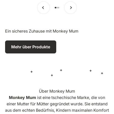
Vorherige
Weiter
Zu Eintrag 1 springen
Zu Eintrag 2 springen
Zu Eintrag 3 springen
Ein sicheres Zuhause mit Monkey Mum
Mehr über Produkte
Mehr Informationen
Mehr Inform
Mehr Informationen
Mehr 
Mehr Informationen
Über Monkey Mum
Monkey Mum
ist eine tschechische Marke, die von
einer Mutter für Mütter gegründet wurde. Sie entstand
aus dem echten Bedürfnis, Kindern maximalen Komfort