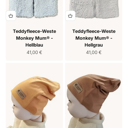
Teddyfleece-Weste
Teddyfleece-Weste
Monkey Mum® -
Monkey Mum® -
Hellblau
Hellgrau
Verkaufspreis
Verkaufspreis
41,00 €
41,00 €