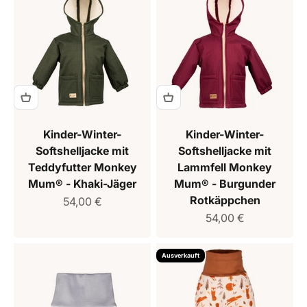
Kinder-Winter-
Kinder-Winter-
Softshelljacke mit
Softshelljacke mit
Teddyfutter Monkey
Lammfell Monkey
Mum® - Khaki-Jäger
Mum® - Burgunder
Rotkäppchen
Verkaufspreis
54,00 €
Verkaufspreis
54,00 €
Ausverkauft