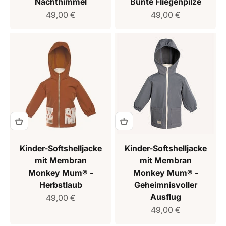
Nachthimmel
Bunte Fliegenpilze
Verkaufspreis
Verkaufspreis
49,00 €
49,00 €
Kinder-Softshelljacke
Kinder-Softshelljacke
mit Membran
mit Membran
Monkey Mum® -
Monkey Mum® -
Herbstlaub
Geheimnisvoller
Ausflug
Verkaufspreis
49,00 €
Verkaufspreis
49,00 €