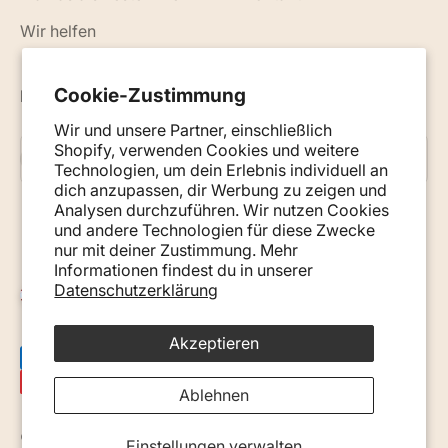
Wir helfen
Cookie-Zustimmung
Neuigkeiten, Ratschläge und Tipps per E-Mail
Wir und unsere Partner, einschließlich
Shopify, verwenden Cookies und weitere
Abonnieren
E-Mail
Technologien, um dein Erlebnis individuell an
dich anzupassen, dir Werbung zu zeigen und
Analysen durchzuführen. Wir nutzen Cookies
und andere Technologien für diese Zwecke
nur mit deiner Zustimmung. Mehr
Informationen findest du in unserer
Datenschutzerklärung
Österreich (EUR €)
Akzeptieren
Ablehnen
© 2026, Monkey Mum. · Site by
Ecommerce Pot
.
Einstellungen verwalten