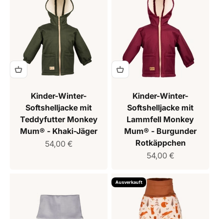
Kinder-Winter-
Kinder-Winter-
Softshelljacke mit
Softshelljacke mit
Teddyfutter Monkey
Lammfell Monkey
Mum® - Khaki-Jäger
Mum® - Burgunder
Rotkäppchen
Verkaufspreis
54,00 €
Verkaufspreis
54,00 €
Ausverkauft