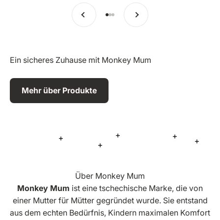
Vorherige
Weiter
Zu Eintrag 1 springen
Zu Eintrag 2 springen
Zu Eintrag 3 springen
Ein sicheres Zuhause mit Monkey Mum
Mehr über Produkte
Mehr Informationen
Mehr Inform
Mehr Informationen
Mehr 
Mehr Informationen
Über Monkey Mum
Monkey Mum
ist eine tschechische Marke, die von
einer Mutter für Mütter gegründet wurde. Sie entstand
aus dem echten Bedürfnis, Kindern maximalen Komfort