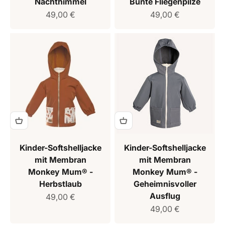
Nachthimmel
Bunte Fliegenpilze
Verkaufspreis
Verkaufspreis
49,00 €
49,00 €
Kinder-Softshelljacke
Kinder-Softshelljacke
mit Membran
mit Membran
Monkey Mum® -
Monkey Mum® -
Herbstlaub
Geheimnisvoller
Ausflug
Verkaufspreis
49,00 €
Verkaufspreis
49,00 €