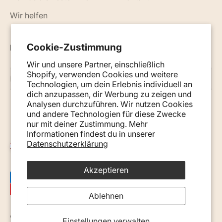
Wir helfen
Cookie-Zustimmung
Neuigkeiten, Ratschläge und Tipps per E-Mail
Wir und unsere Partner, einschließlich
Shopify, verwenden Cookies und weitere
Abonnieren
E-Mail
Technologien, um dein Erlebnis individuell an
dich anzupassen, dir Werbung zu zeigen und
Analysen durchzuführen. Wir nutzen Cookies
und andere Technologien für diese Zwecke
nur mit deiner Zustimmung. Mehr
Informationen findest du in unserer
Datenschutzerklärung
Österreich (EUR €)
Akzeptieren
Ablehnen
© 2026, Monkey Mum. · Site by
Ecommerce Pot
.
Einstellungen verwalten