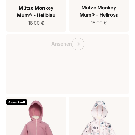
Mütze Monkey
Mütze Monkey
Mum® - Hellrosa
Mum® - Hellblau
Verkaufspreis
Verkaufspreis
16,00 €
16,00 €
Geschenkgutschein Monkey Mum
Vorherige
Ansehen
Ausverkauft