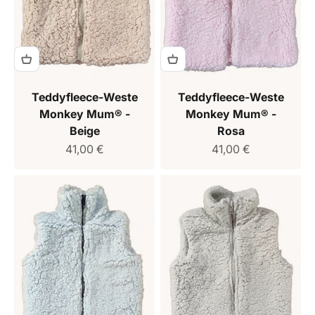
Teddyfleece-Weste
Teddyfleece-Weste
Monkey Mum® -
Monkey Mum® -
Beige
Rosa
Verkaufspreis
Verkaufspreis
41,00 €
41,00 €