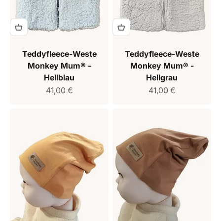
Teddyfleece-Weste
Teddyfleece-Weste
Monkey Mum® -
Monkey Mum® -
Hellblau
Hellgrau
Verkaufspreis
Verkaufspreis
41,00 €
41,00 €