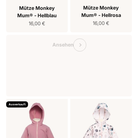
Mütze Monkey
Mütze Monkey
Mum® - Hellrosa
Mum® - Hellblau
Verkaufspreis
Verkaufspreis
16,00 €
16,00 €
Geschenkgutschein Monkey Mum
Vorherige
Ansehen
Ausverkauft