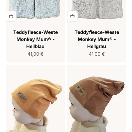
Teddyfleece-Weste
Teddyfleece-Weste
Monkey Mum® -
Monkey Mum® -
Hellblau
Hellgrau
Verkaufspreis
Verkaufspreis
41,00 €
41,00 €