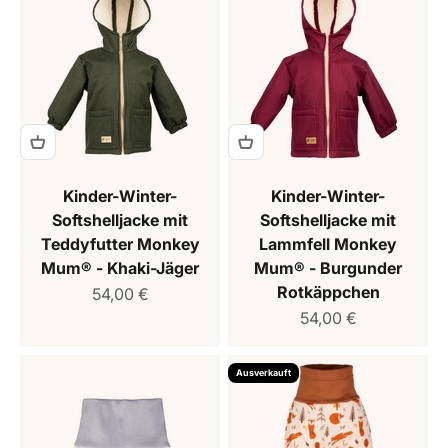
Kinder-Winter-
Kinder-Winter-
Softshelljacke mit
Softshelljacke mit
Teddyfutter Monkey
Lammfell Monkey
Mum® - Khaki-Jäger
Mum® - Burgunder
Rotkäppchen
Verkaufspreis
54,00 €
Verkaufspreis
54,00 €
Ausverkauft