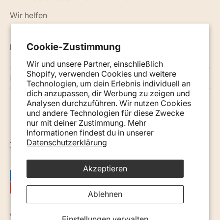
Wir helfen
Cookie-Zustimmung
Neuigkeiten, Ratschläge und Tipps per E-Mail
Wir und unsere Partner, einschließlich
Shopify, verwenden Cookies und weitere
Abonnieren
E-Mail
Technologien, um dein Erlebnis individuell an
dich anzupassen, dir Werbung zu zeigen und
Analysen durchzuführen. Wir nutzen Cookies
und andere Technologien für diese Zwecke
nur mit deiner Zustimmung. Mehr
Informationen findest du in unserer
Datenschutzerklärung
Österreich (EUR €)
Akzeptieren
Ablehnen
© 2026, Monkey Mum. · Site by
Ecommerce Pot
.
Einstellungen verwalten