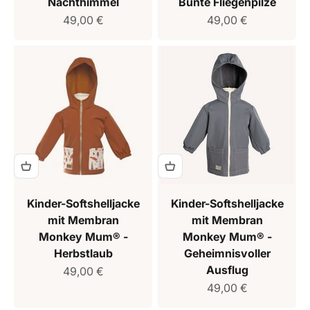
Nachthimmel
Bunte Fliegenpilze
Verkaufspreis
Verkaufspreis
49,00 €
49,00 €
Kinder-Softshelljacke
Kinder-Softshelljacke
mit Membran
mit Membran
Monkey Mum® -
Monkey Mum® -
Herbstlaub
Geheimnisvoller
Ausflug
Verkaufspreis
49,00 €
Verkaufspreis
49,00 €