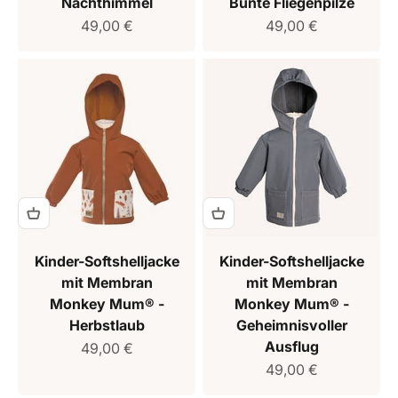
Nachthimmel
Bunte Fliegenpilze
Verkaufspreis
Verkaufspreis
49,00 €
49,00 €
Kinder-Softshelljacke
Kinder-Softshelljacke
mit Membran
mit Membran
Monkey Mum® -
Monkey Mum® -
Herbstlaub
Geheimnisvoller
Ausflug
Verkaufspreis
49,00 €
Verkaufspreis
49,00 €