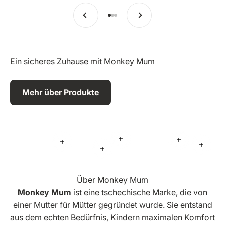
Vorherige
Weiter
Zu Eintrag 1 springen
Zu Eintrag 2 springen
Zu Eintrag 3 springen
Ein sicheres Zuhause mit Monkey Mum
Mehr über Produkte
Mehr Informationen
Mehr Inform
Mehr Informationen
Mehr 
Mehr Informationen
Über Monkey Mum
Monkey Mum
ist eine tschechische Marke, die von
einer Mutter für Mütter gegründet wurde. Sie entstand
aus dem echten Bedürfnis, Kindern maximalen Komfort