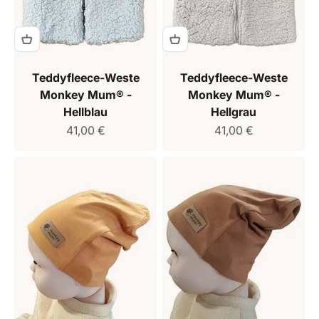
Teddyfleece-Weste
Teddyfleece-Weste
Monkey Mum® -
Monkey Mum® -
Hellblau
Hellgrau
Verkaufspreis
Verkaufspreis
41,00 €
41,00 €