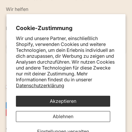
Wir helfen
Cookie-Zustimmung
Neuigkeiten, Ratschläge und Tipps per E-Mail
Wir und unsere Partner, einschließlich
Shopify, verwenden Cookies und weitere
Abonnieren
E-Mail
Technologien, um dein Erlebnis individuell an
dich anzupassen, dir Werbung zu zeigen und
Analysen durchzuführen. Wir nutzen Cookies
und andere Technologien für diese Zwecke
nur mit deiner Zustimmung. Mehr
Informationen findest du in unserer
Datenschutzerklärung
Österreich (EUR €)
Akzeptieren
Ablehnen
© 2026, Monkey Mum. · Site by
Ecommerce Pot
.
Einstellungen verwalten