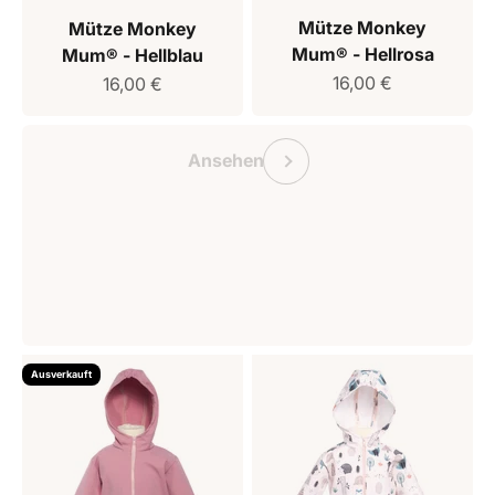
Mütze Monkey
Mütze Monkey
Mum® - Hellrosa
Mum® - Hellblau
Verkaufspreis
Verkaufspreis
16,00 €
16,00 €
Geschenkgutschein Monkey Mum
Vorherige
Ansehen
Ausverkauft