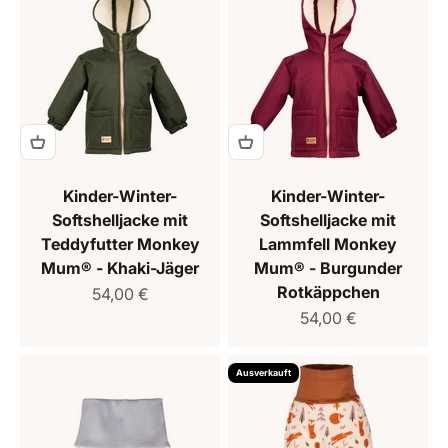
Kinder-Winter-
Kinder-Winter-
Softshelljacke mit
Softshelljacke mit
Teddyfutter Monkey
Lammfell Monkey
Mum® - Khaki-Jäger
Mum® - Burgunder
Rotkäppchen
Verkaufspreis
54,00 €
Verkaufspreis
54,00 €
Ausverkauft