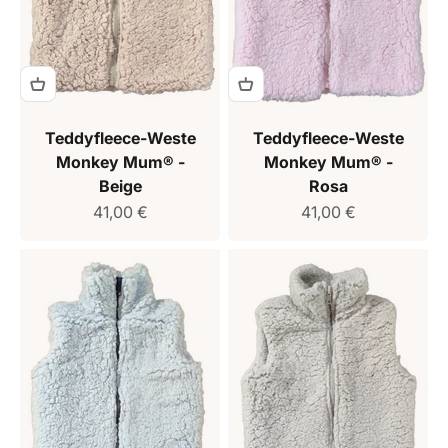
Teddyfleece-Weste
Teddyfleece-Weste
Monkey Mum® -
Monkey Mum® -
Beige
Rosa
Verkaufspreis
Verkaufspreis
41,00 €
41,00 €