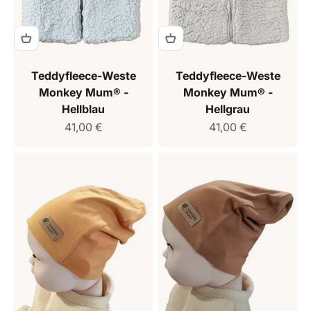
Teddyfleece-Weste
Teddyfleece-Weste
Monkey Mum® -
Monkey Mum® -
Hellblau
Hellgrau
Verkaufspreis
Verkaufspreis
41,00 €
41,00 €