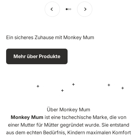
Vorherige
Weiter
Zu Eintrag 1 springen
Zu Eintrag 2 springen
Zu Eintrag 3 springen
Ein sicheres Zuhause mit Monkey Mum
Mehr über Produkte
Mehr Informationen
Mehr Inform
Mehr Informationen
Mehr 
Mehr Informationen
Über Monkey Mum
Monkey Mum
ist eine tschechische Marke, die von
einer Mutter für Mütter gegründet wurde. Sie entstand
aus dem echten Bedürfnis, Kindern maximalen Komfort