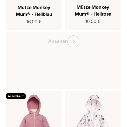
Mütze Monkey
Mütze Monkey
Mum® - Hellrosa
Mum® - Hellblau
Verkaufspreis
Verkaufspreis
16,00 €
16,00 €
Geschenkgutschein Monkey Mum
Vorherige
Ansehen
Ausverkauft