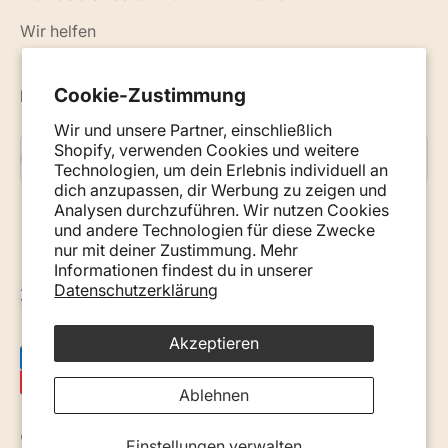
Wir helfen
Cookie-Zustimmung
Neuigkeiten, Ratschläge und Tipps per E-Mail
Wir und unsere Partner, einschließlich
Shopify, verwenden Cookies und weitere
Abonnieren
E-Mail
Technologien, um dein Erlebnis individuell an
dich anzupassen, dir Werbung zu zeigen und
Analysen durchzuführen. Wir nutzen Cookies
und andere Technologien für diese Zwecke
nur mit deiner Zustimmung. Mehr
Informationen findest du in unserer
Datenschutzerklärung
Österreich (EUR €)
Akzeptieren
Ablehnen
© 2026, Monkey Mum. · Site by
Ecommerce Pot
.
Einstellungen verwalten