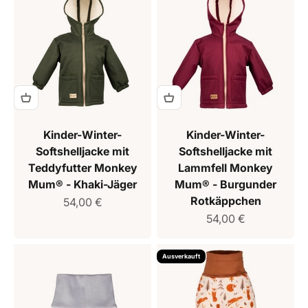
Kinder-Winter-
Kinder-Winter-
Softshelljacke mit
Softshelljacke mit
Teddyfutter Monkey
Lammfell Monkey
Mum® - Khaki-Jäger
Mum® - Burgunder
Rotkäppchen
Verkaufspreis
54,00 €
Verkaufspreis
54,00 €
Ausverkauft