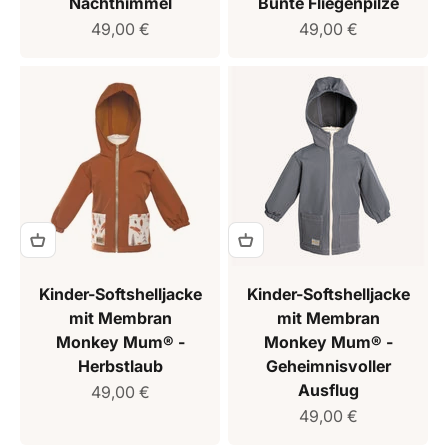
Nachthimmel
Bunte Fliegenpilze
Verkaufspreis
Verkaufspreis
49,00 €
49,00 €
Kinder-Softshelljacke
Kinder-Softshelljacke
mit Membran
mit Membran
Monkey Mum® -
Monkey Mum® -
Herbstlaub
Geheimnisvoller
Ausflug
Verkaufspreis
49,00 €
Verkaufspreis
49,00 €